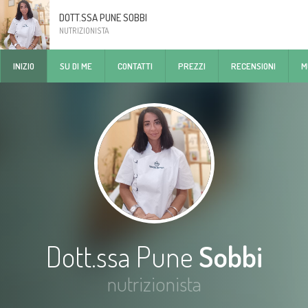
DOTT.SSA PUNE SOBBI
NUTRIZIONISTA
INIZIO
SU DI ME
CONTATTI
PREZZI
RECENSIONI
M
Dott.ssa Pune
Sobbi
nutrizionista