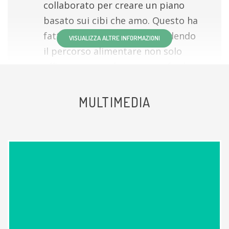
collaborato per creare un piano
basato sui cibi che amo. Questo ha
fatto tutta la differenza, rendendo
VISUALIZZA ALTRE INFORMAZIONI
il percorso alimentare non solo
efficace, ma anche sereno e facile
da mantenere.
MULTIMEDIA
Paziente
Molto seria cordiale disponibile e
professionale !!